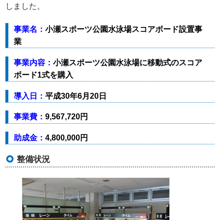
しました。
事業名：
⼩瀬スポーツ公園⽔泳場スコアボード設置事
業
事業内容：
⼩瀬スポーツ公園⽔泳場に移動式のスコア
ボード1式を購⼊
導入日：
平成30年6⽉20⽇
事業費：
9,567,720円
助成金：
4,800,000円
整備状況