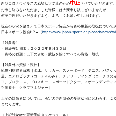
中止
新型コロナウイルスの感染拡大防止のため
させていただきます
お申し込みをいただきました皆様には大変申し訳ございませんが、
何卒ご理解いただきますよう、よろしくお願い申し上げます。
現在の状況を踏まえて日本スポーツ協会から資格更新の取扱について
日本スポーツ協会HP→（
https://www.japan-sports.or.jp/coach/news/t
〔対象者〕
・最終有効期限：２０２２年９月３０日
・資格の種類：以下の資格・競技を除くすべての資格・競技
【対象外の資格・競技】
競技別指導者資格［水泳、サッカー、スノーボード、テニス、バスケ
道、エアロビック（コーチ４のみ）、チアリーディング（コーチ３の
フ、プロテニス、プロスキー、スポーツドクター、スポーツデンティ
ツ栄養士、クラブマネジャー］
上記の対象者については、所定の更新研修の受講状況に関わらず、２
となります。
〔上記対象者の更新手続きスケジュール〕