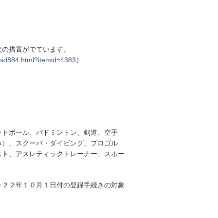
。
次の措置がでています。
abid884.html?itemid=4383
）
ットボール、バドミントン、剣道、空手
み）、スクーバ・ダイビング、プロゴル
スト、アスレティックトレーナー、スポー
０２２年１０月１日付の登録手続きの対象