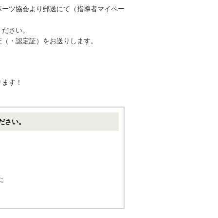
ポーツ協会より郵送にて（指導者マイペー
ください。
証（・認定証）をお送りします。
ります！
ださい。
た