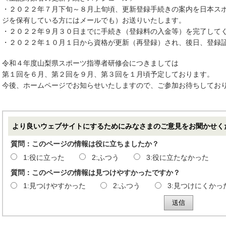
・２０２２年７月下旬～８月上旬頃、更新登録手続きの案内を日本ス
ジを保有している方にはメールでも）お送りいたします。
・２０２２年９月３０日までに手続き（登録料の入金等）を完了して
・２０２２年１０月１日から資格が更新（再登録）され、後日、登録
令和４年度山梨県スポーツ指導者研修会につきましては
第１回を６月、第２回を９月、第３回を１月頃予定しております。
今後、ホームページでお知らせいたしますので、ご参加お待ちしてお
より良いウェブサイトにするためにみなさまのご意見をお聞かせく
質問：このページの情報は役に立ちましたか？
1:役に立った
2:ふつう
3:役に立たなかった
質問：このページの情報は見つけやすかったですか？
1:見つけやすかった
2:ふつう
3:見つけにくかっ