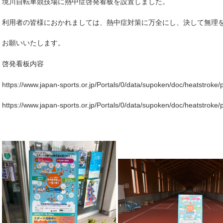
境川自転車競技場に熱中症啓発看板を設置しました。
利用者の皆様におかれましては、熱中症対策に万全にし、決して無理
お願いいたします。
啓発看板内容
https://www.japan-sports.or.jp/Portals/0/data/supoken/doc/heatstroke
https://www.japan-sports.or.jp/Portals/0/data/supoken/doc/heatstroke