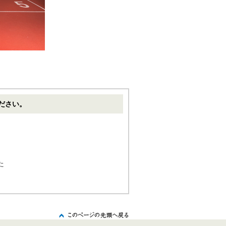
ださい。
た