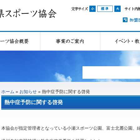
文字サイズ
サイト内
ホーム
»
お知らせ
»
熱中症予防に関する啓発
熱中症予防に関する啓発
本協会が指定管理者となっている小瀬スポーツ公園、富士北麓公園、