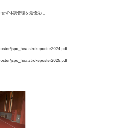
をせず体調管理を最優先に
/poster/jspo_heatstrokeposter2024.pdf
/poster/jspo_heatstrokeposter2025.pdf