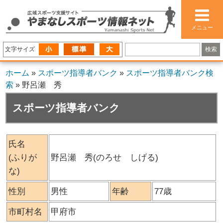
メニュー
文字サイズ
ホーム
»
スポーツ指導者バンク
»
スポーツ指導者バンク検
索
»
野呂瀬 秀
スポーツ指導者バンク
氏名
(ふりが
野呂瀬 秀(のろせ しげる)
な)
性別
男性
年齢
77歳
市町村名
甲府市