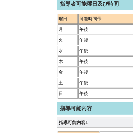
指導者可能曜日及び時間
曜日
可能時間帯
月
午後
火
午後
水
午後
木
午後
金
午後
土
午後
日
午後
指導可能内容
指導可能内容1