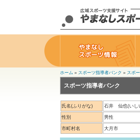
ホーム
»
スポーツ指導者バンク
»
スポー
スポーツ指導者バンク
氏名
(ふりがな)
石井 仙也(いし
性別
男性
市町村名
大月市