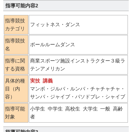
指導可能内容2
指導競技
フィットネス・ダンス
カテゴリ
指導競技
ボールルームダンス
名
指導に関
商業スポーツ施設インストラクター３級ラ
する資格
テンアメリカン
具体的種
実技
講義
目（内
マンボ・ジルバ・ルンバ・チャチャチャ・
容）
サンバ・ジャイブ・パソドブレ・シャイブ
指導可能
小学生
中学生
高校生
大学生
一般
高齢
対象
者