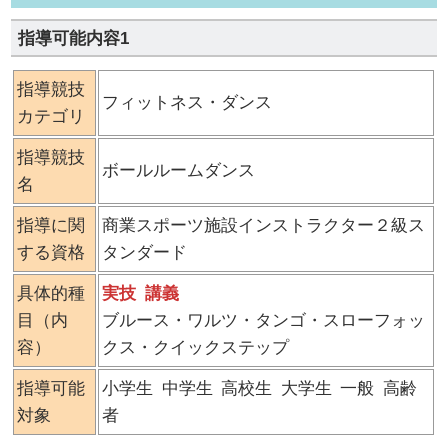
指導可能内容1
指導競技
フィットネス・ダンス
カテゴリ
指導競技
ボールルームダンス
名
指導に関
商業スポーツ施設インストラクター２級ス
する資格
タンダード
具体的種
実技
講義
目（内
ブルース・ワルツ・タンゴ・スローフォッ
容）
クス・クイックステップ
指導可能
小学生
中学生
高校生
大学生
一般
高齢
対象
者