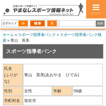
メニュー
文字サイズ
ホーム
»
スポーツ指導者バンク
»
スポーツ指導者バンク検
索
»
青山 英美
スポーツ指導者バンク
氏名
(ふりが
青山 英美(あおやま ひでみ)
な)
性別
女性
年齢
59歳
市町村名
笛吹市