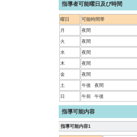
指導者可能曜日及び時間
曜日
可能時間帯
月
夜間
火
夜間
水
夜間
木
夜間
金
夜間
土
午後
夜間
日
午前
午後
指導可能内容
指導可能内容1