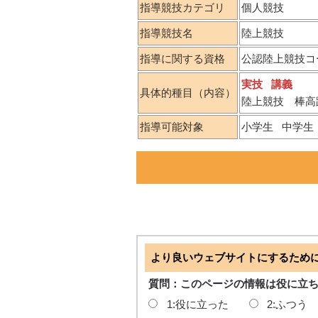
指導競技カテゴリ
個人競技
指導競技名
陸上競技
指導に関する資格
公認陸上競技コ
実技
講義
具体的種目（内容）
陸上競技 棒高
指導可能対象
小学生
中学生
より良いウェブサイトにするため
質問：このページの情報は役に立
1:役に立った
2:ふつう