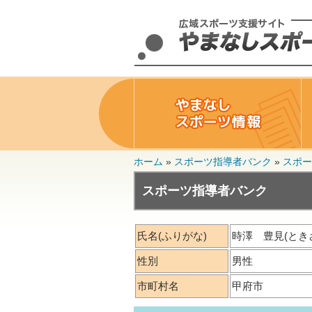
ホーム
»
スポーツ指導者バンク
»
スポー
スポーツ指導者バンク
氏名
(ふりがな)
時澤 豊見(とき
性別
男性
市町村名
甲府市