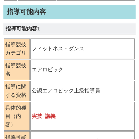
指導可能内容
指導可能内容1
指導競技
フィットネス・ダンス
カテゴリ
指導競技
エアロビック
名
指導に関
公認エアロビック上級指導員
する資格
具体的種
目（内
実技
講義
容）
指導可能