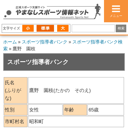
メニュー
文字サイズ
ホーム
»
スポーツ指導者バンク
»
スポーツ指導者バンク検
索
»
鷹野 園枝
スポーツ指導者バンク
氏名
(ふりが
鷹野 園枝(たかの そのえ)
な)
性別
女性
年齢
65歳
市町村名
昭和町