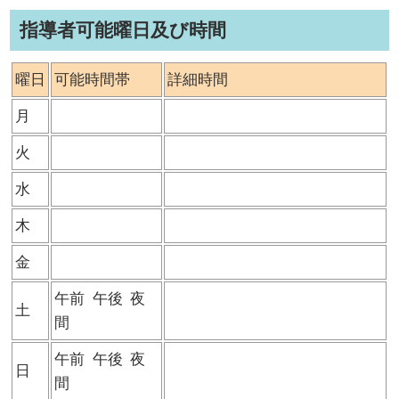
指導者可能曜日及び時間
曜日
可能時間帯
詳細時間
月
火
水
木
金
午前
午後
夜
土
間
午前
午後
夜
日
間