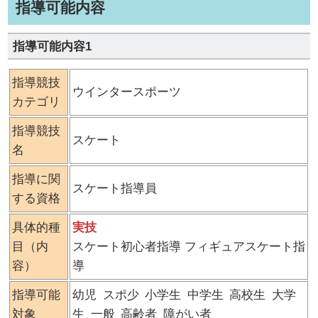
指導可能内容
指導可能内容1
指導競技
ウインタースポーツ
カテゴリ
指導競技
スケート
名
指導に関
スケート指導員
する資格
具体的種
実技
目（内
スケート初心者指導 フィギュアスケート指
容）
導
指導可能
幼児
スポ少
小学生
中学生
高校生
大学
対象
生
一般
高齢者
障がい者