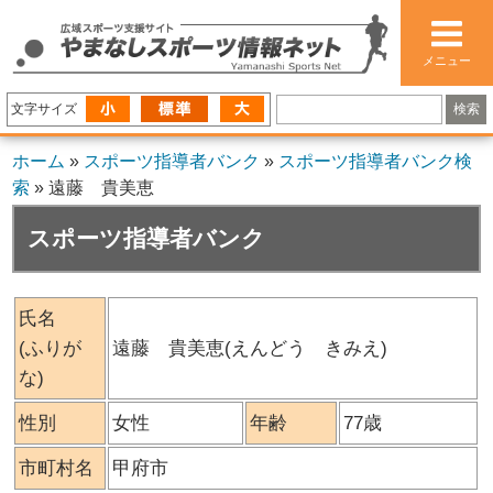
メニュー
文字サイズ
ホーム
»
スポーツ指導者バンク
»
スポーツ指導者バンク検
索
»
遠藤 貴美恵
スポーツ指導者バンク
氏名
(ふりが
遠藤 貴美恵(えんどう きみえ)
な)
性別
女性
年齢
77歳
市町村名
甲府市