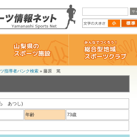
ツ指導者バンク検索
»
藤原 篤
ら あつし)
年齢
73歳