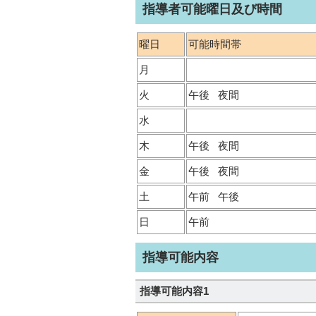
指導者可能曜日及び時間
曜日
可能時間帯
月
火
午後
夜間
水
木
午後
夜間
金
午後
夜間
土
午前
午後
日
午前
指導可能内容
指導可能内容1