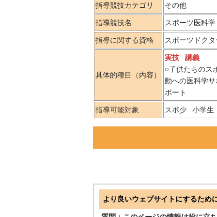
指導競技カテゴリ
その他
指導競技名
スポーツ医科学
指導に関する資格
スポーツドクタ
実技
講義
○子供たちのス
具体的種目（内容）
動への医科学サ
ポート
指導可能対象
スポ少
小学生
より良いウェブサイトにするため
質問：このページの情報は役に立