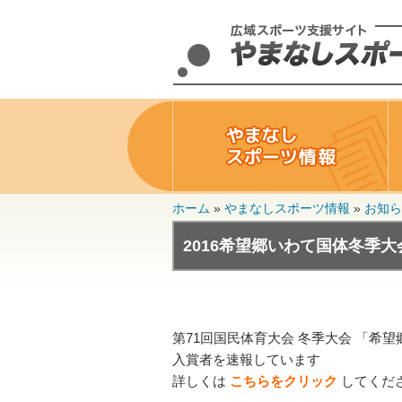
ホーム
»
やまなしスポーツ情報
»
お知ら
2016希望郷いわて国体冬季大
第71回国民体育大会 冬季大会 「希望
入賞者を速報しています
詳しくは
こちらをクリック
してくだ