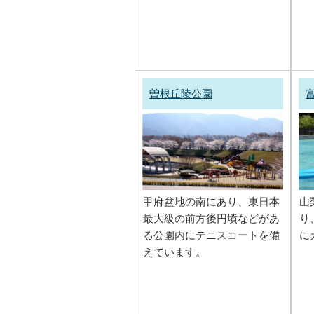
曽根丘陵公園
甲府盆地の南にあり、東日本
山
最大級の前方後円墳などがあ
り
る公園内にテニスコートを備
に
えています。