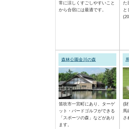
常に涼しくすごしやすいこと
た
から合宿には最適です。
と
(2
森林公園金川の森
笛吹市一宮町にあり、ターゲ
(
ット・バードゴルフができる
馬
「スポーツの森」などがあり
さ
ます。