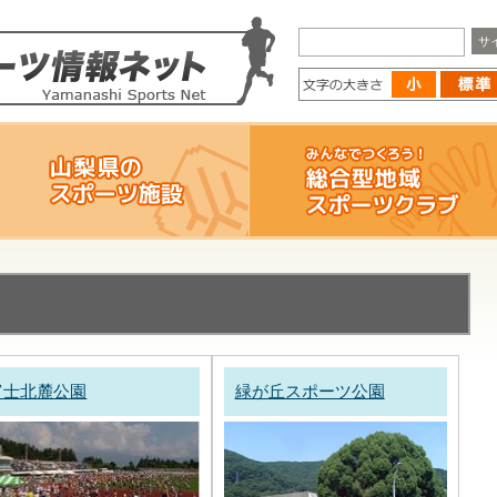
富士北麓公園
緑が丘スポーツ公園