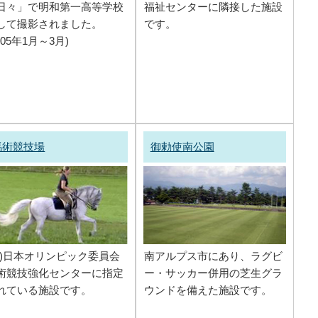
日々」で明和第一高等学校
福祉センターに隣接した施設
して撮影されました。
です。
005年1月～3月)
馬術競技場
御勅使南公園
財)日本オリンピック委員会
南アルプス市にあり、ラグビ
術競技強化センターに指定
ー・サッカー併用の芝生グラ
れている施設です。
ウンドを備えた施設です。