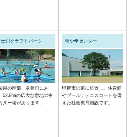
富士川クラフトパーク
青少年センター
梨県の南部、身延町にあ
甲府市の東に位置し、体育館
、52.8haの広大な敷地の中
やプール，テニスコートを備
カヌー場があります。
えた社会教育施設です。