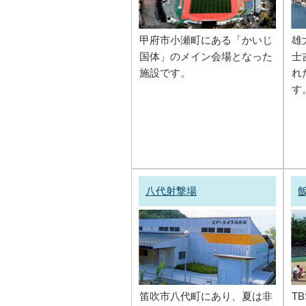
甲府市小瀬町にある「かいじ
雄
国体」のメイン会場となった
士
施設です。
れ
す
八代射撃場
笛吹市八代町にあり、夏は非
T