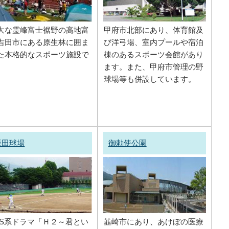
大な霊峰富士裾野の高地富
甲府市北部にあり、体育館及
吉田市にある原生林に囲ま
び洋弓場、室内プールや宿泊
た本格的なスポーツ施設で
棟のあるスポーツ会館があり
。
ます。また、甲府市管理の野
球場等も併設しています。
飯田球場
御勅使公園
BS系ドラマ「Ｈ２～君とい
韮崎市にあり、あけぼの医療