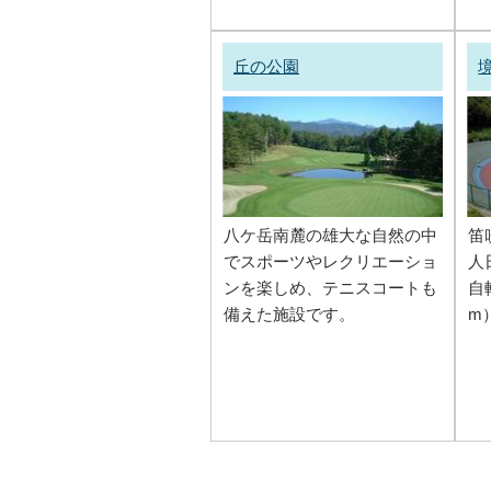
丘の公園
八ケ岳南麓の雄大な自然の中
笛
でスポーツやレクリエーショ
人
ンを楽しめ、テニスコートも
自
備えた施設です。
m