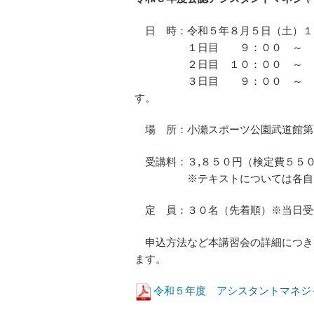
日 時：令和５年８月５日（土）１
１日目 ９：００ ～ １６
２日目 １０：００ ～ １６
３日目 ９：００ ～ １３：
す。
場 所：小瀬スポーツ公園武道館第１会議
受講料：３,８５０円（検定費５５０
※テキストについては各自ご購
定 員：３０名（先着順）※当日受
申込方法など本講習会の詳細につき
ます。
令和５年度 アシスタントマネジ