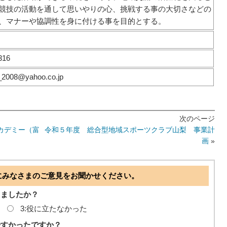
競技の活動を通して思いやりの心、挑戦する事の大切さなどの
、マナーや協調性を身に付ける事を目的とする。
316
_2008@yahoo.co.jp
次のページ
カデミー（富
令和５年度 総合型地域スポーツクラブ山梨 事業計
画
»
にみなさまのご意見をお聞かせください。
ちましたか？
3:役に立たなかった
やすかったですか？