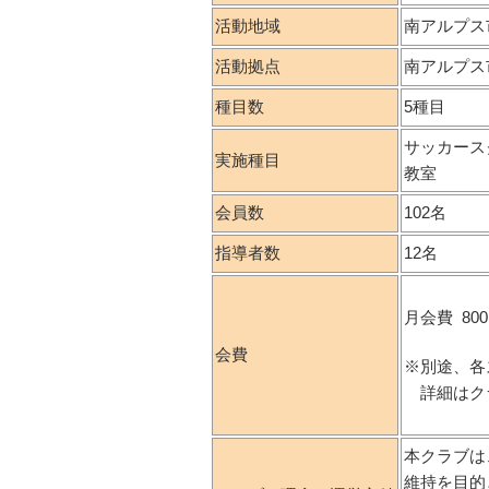
活動地域
南アルプス
活動拠点
南アルプス
種目数
5種目
サッカース
実施種目
教室
会員数
102名
指導者数
12名
月会費 80
会費
※別途、各
詳細はク
本クラブは
維持を目的