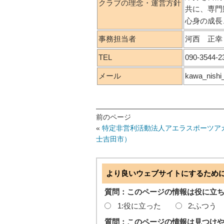
クラブの理念・運営方針
共に、専門
心身の成長
事務担当者
河西 正幸
TEL
090-3544-2
メール
kawa_nishi
前のページ
«
特定非営利活動法人アエラスポーツア
士吉田市）
より良いウェブサイトにするため
質問：このページの情報は役に立
1:役に立った
2:ふつう
質問：このページの情報は見つけ