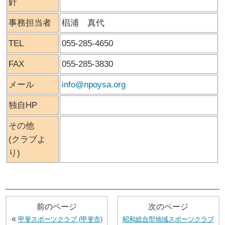
針
事務担当者
椙浦 真代
TEL
055-285-4650
FAX
055-285-3830
メール
info@npoysa.org
独自HP
その他
(クラブよ
り)
前のページ
次のページ
«
甲斐スポーツクラブ (甲斐市)
昭和総合型地域スポーツクラブ