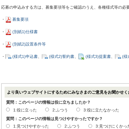
応募の申込みする方は、募集要項等をご確認のうえ、各種様式等の必
・
募集要項
・
(別紙1)仕様書
・
(別紙2)設置条件等
・
(様式1)申込書
、
(様式2)誓約書
、
(様式3)提案書
、
(様
より良いウェブサイトにするためにみなさまのご意見をお聞かせく
質問：このページの情報は役に立ちましたか？
1:役に立った
2:ふつう
3:役に立たなかった
質問：このページの情報は見つけやすかったですか？
1:見つけやすかった
2:ふつう
3:見つけにくかっ