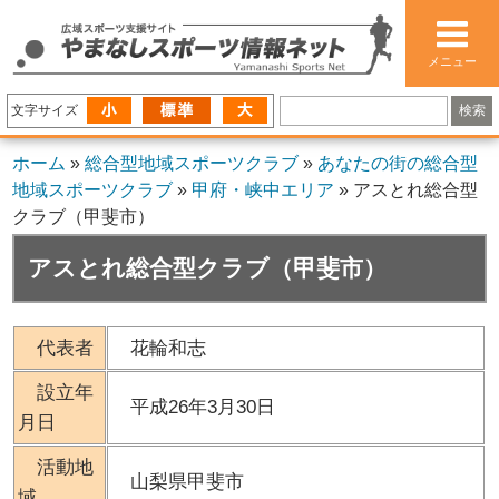
メニュー
文字サイズ
ホーム
»
総合型地域スポーツクラブ
»
あなたの街の総合型
地域スポーツクラブ
»
甲府・峡中エリア
»
アスとれ総合型
クラブ（甲斐市）
アスとれ総合型クラブ（甲斐市）
代表者
花輪和志
設立年
平成26年3月30日
月日
活動地
山梨県甲斐市
域