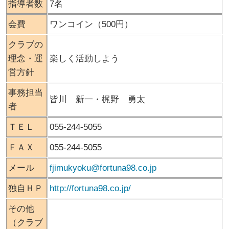
指導者数
7名
会費
ワンコイン（500円）
クラブの
理念・運
楽しく活動しよう
営方針
事務担当
皆川 新一・梶野 勇太
者
ＴＥＬ
055-244-5055
ＦＡＸ
055-244-5055
メール
fjimukyoku@fortuna98.co.jp
独自ＨＰ
http://fortuna98.co.jp/
その他
（クラブ